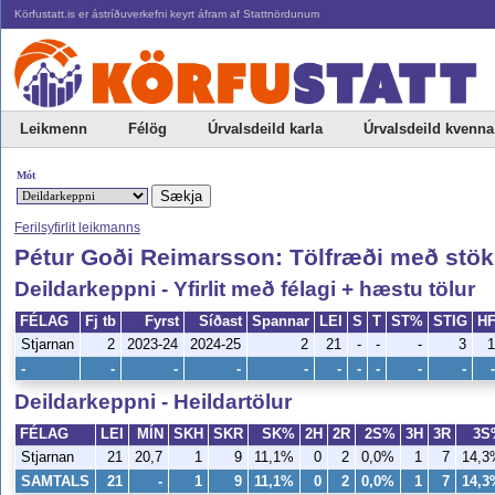
Körfustatt.is er ástríðuverkefni keyrt áfram af Stattnördunum
Leikmenn
Félög
Úrvalsdeild karla
Úrvalsdeild kvenna
Mót
Ferilsyfirlit leikmanns
Pétur Goði Reimarsson: Tölfræði með stö
Deildarkeppni - Yfirlit með félagi + hæstu tölur
FÉLAG
Fj tb
Fyrst
Síðast
Spannar
LEI
S
T
ST%
STIG
H
Stjarnan
2
2023-24
2024-25
2
21
-
-
-
3
1
-
-
-
-
-
-
-
-
-
-
-
Deildarkeppni - Heildartölur
FÉLAG
LEI
MÍN
SKH
SKR
SK%
2H
2R
2S%
3H
3R
3S
Stjarnan
21
20,7
1
9
11,1%
0
2
0,0%
1
7
14,3
SAMTALS
21
-
1
9
11,1%
0
2
0,0%
1
7
14,3