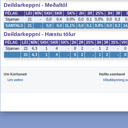
Deildarkeppni - Meðaltöl
FÉLAG
LEI
MÍN
SKH
SKR
SK%
2H
2R
2S%
3H
3R
Stjarnan
21
-
0,0
0,4
0,0%
0,0
0,1
0,0%
0,0
0,3
0
SAMTALS
21
-
0,0
0,4
11,1%
0,0
0,1
0,0%
0,0
0,3
14
Deildarkeppni - Hæstu tölur
FÉLAG
LEI
MÍN
SKH
SKR
SK%
2H
2R
2S%
3H
3R
3S%
VH
Stjarnan
21
6,3
1
4
-
0
2
-
1
2
-
0
21
6,3
1
4
-
0
2
-
1
2
-
0
Um Körfustatt
Hafðu samband
Um vefinn
Villutilkynning