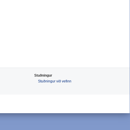
Stuðningur
Stuðningur við vefinn