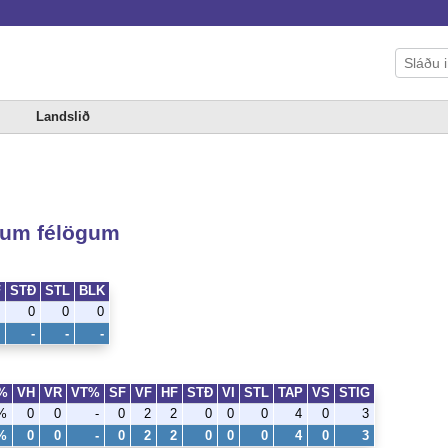
Landslið
kum félögum
F
STÐ
STL
BLK
0
0
0
-
-
-
%
VH
VR
VT%
SF
VF
HF
STÐ
VI
STL
TAP
VS
STIG
%
0
0
-
0
2
2
0
0
0
4
0
3
%
0
0
-
0
2
2
0
0
0
4
0
3