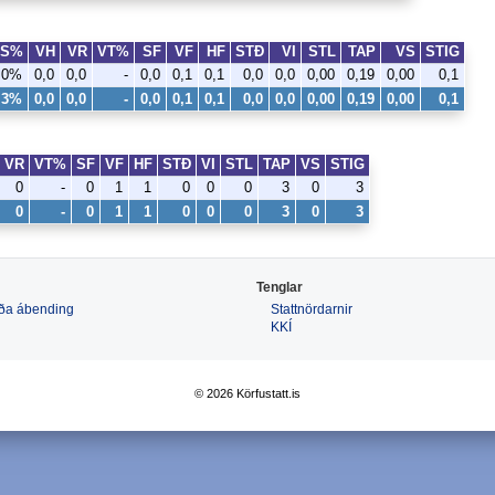
3S%
VH
VR
VT%
SF
VF
HF
STÐ
VI
STL
TAP
VS
STIG
,0%
0,0
0,0
-
0,0
0,1
0,1
0,0
0,0
0,00
0,19
0,00
0,1
,3%
0,0
0,0
-
0,0
0,1
0,1
0,0
0,0
0,00
0,19
0,00
0,1
VR
VT%
SF
VF
HF
STÐ
VI
STL
TAP
VS
STIG
0
-
0
1
1
0
0
0
3
0
3
0
-
0
1
1
0
0
0
3
0
3
Tenglar
 eða ábending
Stattnördarnir
KKÍ
© 2026 Körfustatt.is