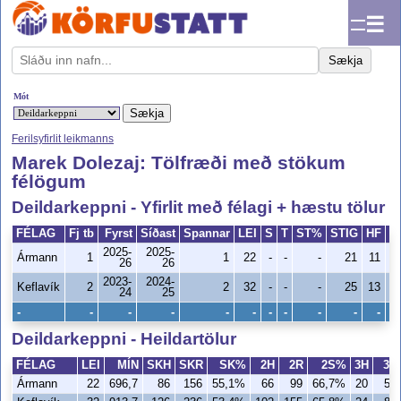
☰
Sækja
Mót
Ferilsyfirlit leikmanns
Marek Dolezaj: Tölfræði með stökum
félögum
Deildarkeppni - Yfirlit með félagi + hæstu tölur
FÉLAG
Fj tb
Fyrst
Síðast
Spannar
LEI
S
T
ST%
STIG
HF
S
2025-
2025-
Ármann
1
1
22
-
-
-
21
11
26
26
2023-
2024-
Keflavík
2
2
32
-
-
-
25
13
24
25
-
-
-
-
-
-
-
-
-
-
-
Deildarkeppni - Heildartölur
FÉLAG
LEI
MÍN
SKH
SKR
SK%
2H
2R
2S%
3H
3R
Ármann
22
696,7
86
156
55,1%
66
99
66,7%
20
57