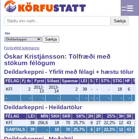
☰
Sækja
Mót
Ferilsyfirlit leikmanns
Óskar Kristjánsson: Tölfræði með
stökum félögum
Deildarkeppni - Yfirlit með félagi + hæstu tölur
FÉLAG
Fj tb
Fyrst
Síðast
Spannar
LEI
S
T
ST%
STIG
HF
ST
2012-
2013-
KFÍ
2
2
39
-
-
-
18
6
13
14
-
-
-
-
-
-
-
-
-
-
-
Deildarkeppni - Heildartölur
FÉLAG
LEI
MÍN
SKH
SKR
SK%
2H
2R
2S%
3H
3R
KFÍ
39
256,6
18
70
25,7%
6
27
22,2%
12
43
27
SAMTALS
39
-
18
70
25,7%
6
27
22,2%
12
43
27
Deildarkeppni - Meðaltöl