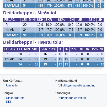
Þór Ak
34
-
261
261
100,0%
261
261
100,0%
0
0
SAMTALS
54
-
479
479
100,0%
479
479
100,0%
0
0
Deildarkeppni - Meðaltöl
FÉLAG
LEI
MÍN
SKH
SKR
SK%
2H
2R
2S%
3H
ÍR
20
-
10,9
10,9
100,0%
10,9
10,9
100,0%
0,0
0
Þór Ak
34
-
7,7
7,7
100,0%
7,7
7,7
100,0%
0,0
0
SAMTALS
54
-
8,9
8,9
100,0%
8,9
8,9
100,0%
0,0
0
Deildarkeppni - Hæstu tölur
FÉLAG
LEI
MÍN
SKH
SKR
SK%
2H
2R
2S%
3H
3R
3S%
VH
ÍR
20
-
16
16
-
16
16
-
0
0
-
10
Þór Ak
34
-
19
19
-
19
19
-
0
0
-
13
34
-
19
19
-
19
19
-
0
0
-
13
Um Körfustatt
Hafðu samband
Um vefinn
Villutilkynning eða ábending
Tenglar
Stuðningur
Stattnördarnir
Stuðningur við vefinn
KKÍ