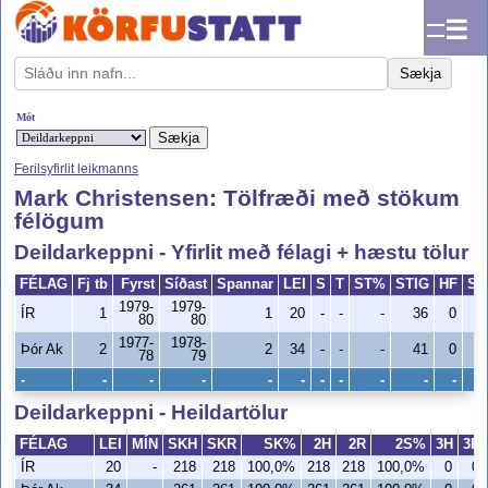
☰
Sækja
Mót
Ferilsyfirlit leikmanns
Mark Christensen: Tölfræði með stökum
félögum
Deildarkeppni - Yfirlit með félagi + hæstu tölur
FÉLAG
Fj tb
Fyrst
Síðast
Spannar
LEI
S
T
ST%
STIG
HF
ST
1979-
1979-
ÍR
1
1
20
-
-
-
36
0
80
80
1977-
1978-
Þór Ak
2
2
34
-
-
-
41
0
78
79
-
-
-
-
-
-
-
-
-
-
-
Deildarkeppni - Heildartölur
FÉLAG
LEI
MÍN
SKH
SKR
SK%
2H
2R
2S%
3H
3R
ÍR
20
-
218
218
100,0%
218
218
100,0%
0
0