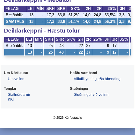
FÉLAG
LEI
MÍN
SKH
SKR
SK%
2H
2R
2S%
3H
3R
Breiðablik
13
-
17,3
33,8
51,2%
14,0
24,8
56,5%
3,3
9,0
SAMTALS
13
-
17,3
33,8
51,1%
14,0
24,8
56,3%
3,3
9,0
Deildarkeppni - Hæstu tölur
FÉLAG
LEI
MÍN
SKH
SKR
SK%
2H
2R
2S%
3H
3R
3S%
V
Breiðablik
13
-
25
43
-
22
37
-
9
17
-
1
13
-
25
43
-
22
37
-
9
17
-
1
Um Körfustatt
Hafðu samband
Um vefinn
Villutilkynning eða ábending
Tenglar
Stuðningur
Stattnördarnir
Stuðningur við vefinn
KKÍ
© 2026 Körfustatt.is