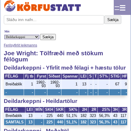
☰
Sækja
Mót
Ferilsyfirlit leikmanns
Joe Wright: Tölfræði með stökum
félögum
Deildarkeppni - Yfirlit með félagi + hæstu tölur
FÉLAG
Fj tb
Fyrst
Síðast
Spannar
LEI
S
T
ST%
STIG
HF
1992-
1992-
Breiðablik
1
1
13
-
-
-
67
9
93
93
-
-
-
-
-
-
-
-
-
-
-
Deildarkeppni - Heildartölur
FÉLAG
LEI
MÍN
SKH
SKR
SK%
2H
2R
2S%
3H
3R
Breiðablik
13
-
225
440
51,1%
182
323
56,3%
43
117
SAMTALS
13
-
225
440
51,1%
182
323
56,3%
43
117
Deildarkeppni - Meðaltöl