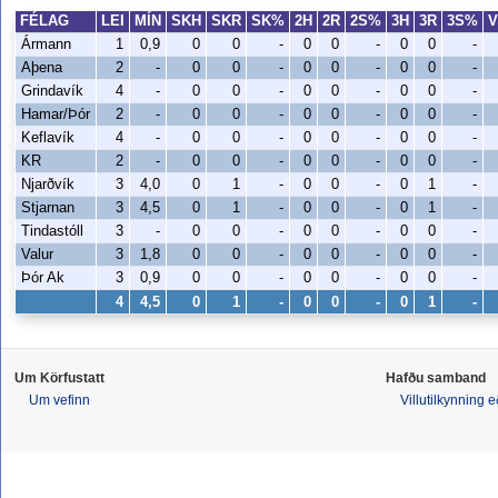
FÉLAG
LEI
MÍN
SKH
SKR
SK%
2H
2R
2S%
3H
3R
3S%
V
Ármann
1
0,9
0
0
-
0
0
-
0
0
-
Aþena
2
-
0
0
-
0
0
-
0
0
-
Grindavík
4
-
0
0
-
0
0
-
0
0
-
Hamar/Þór
2
-
0
0
-
0
0
-
0
0
-
Keflavík
4
-
0
0
-
0
0
-
0
0
-
KR
2
-
0
0
-
0
0
-
0
0
-
Njarðvík
3
4,0
0
1
-
0
0
-
0
1
-
Stjarnan
3
4,5
0
1
-
0
0
-
0
1
-
Tindastóll
3
-
0
0
-
0
0
-
0
0
-
Valur
3
1,8
0
0
-
0
0
-
0
0
-
Þór Ak
3
0,9
0
0
-
0
0
-
0
0
-
4
4,5
0
1
-
0
0
-
0
1
-
Um Körfustatt
Hafðu samband
Um vefinn
Villutilkynning