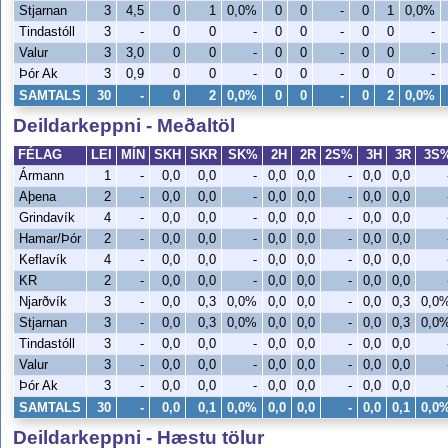
Stjarnan
3
4,5
0
1
0,0%
0
0
-
0
1
0,0%
Tindastóll
3
-
0
0
-
0
0
-
0
0
-
Valur
3
3,0
0
0
-
0
0
-
0
0
-
Þór Ak
3
0,9
0
0
-
0
0
-
0
0
-
SAMTALS
30
-
0
2
0,0%
0
0
-
0
2
0,0%
Deildarkeppni - Meðaltöl
FÉLAG
LEI
MÍN
SKH
SKR
SK%
2H
2R
2S%
3H
3R
3S
Ármann
1
-
0,0
0,0
-
0,0
0,0
-
0,0
0,0
Aþena
2
-
0,0
0,0
-
0,0
0,0
-
0,0
0,0
Grindavík
4
-
0,0
0,0
-
0,0
0,0
-
0,0
0,0
Hamar/Þór
2
-
0,0
0,0
-
0,0
0,0
-
0,0
0,0
Keflavík
4
-
0,0
0,0
-
0,0
0,0
-
0,0
0,0
KR
2
-
0,0
0,0
-
0,0
0,0
-
0,0
0,0
Njarðvík
3
-
0,0
0,3
0,0%
0,0
0,0
-
0,0
0,3
0,0
Stjarnan
3
-
0,0
0,3
0,0%
0,0
0,0
-
0,0
0,3
0,0
Tindastóll
3
-
0,0
0,0
-
0,0
0,0
-
0,0
0,0
Valur
3
-
0,0
0,0
-
0,0
0,0
-
0,0
0,0
Þór Ak
3
-
0,0
0,0
-
0,0
0,0
-
0,0
0,0
SAMTALS
30
-
0,0
0,1
0,0%
0,0
0,0
-
0,0
0,1
0,0
Deildarkeppni - Hæstu tölur