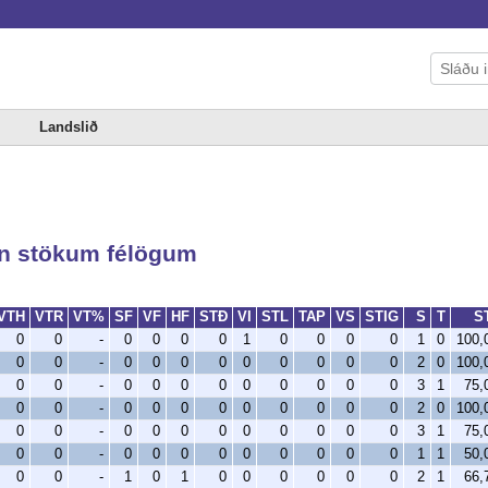
Landslið
gn stökum félögum
VTH
VTR
VT%
SF
VF
HF
STÐ
VI
STL
TAP
VS
STIG
S
T
S
0
0
-
0
0
0
0
1
0
0
0
0
1
0
100
0
0
-
0
0
0
0
0
0
0
0
0
2
0
100
0
0
-
0
0
0
0
0
0
0
0
0
3
1
75
0
0
-
0
0
0
0
0
0
0
0
0
2
0
100
0
0
-
0
0
0
0
0
0
0
0
0
3
1
75
0
0
-
0
0
0
0
0
0
0
0
0
1
1
50
0
0
-
1
0
1
0
0
0
0
0
0
2
1
66