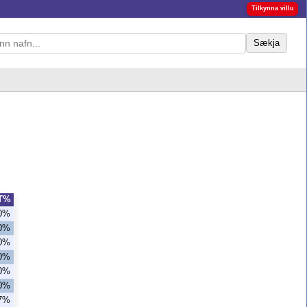
Tilkynna villu
Sækja
T%
,0%
,0%
,0%
,0%
,0%
,0%
,7%