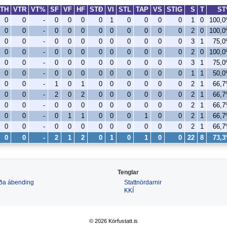
TH
VTR
VT%
SF
VF
HF
STÐ
VI
STL
TAP
VS
STIG
S
T
S
0
0
-
0
0
0
0
1
0
0
0
0
1
0
100,
0
0
-
0
0
0
0
0
0
0
0
0
2
0
100,
0
0
-
0
0
0
0
0
0
0
0
0
3
1
75,
0
0
-
0
0
0
0
0
0
0
0
0
2
0
100,
0
0
-
0
0
0
0
0
0
0
0
0
3
1
75,
0
0
-
0
0
0
0
0
0
0
0
0
1
1
50,
0
0
-
1
0
1
0
0
0
0
0
0
2
1
66,
0
0
-
2
0
2
0
0
0
0
0
0
2
1
66,
0
0
-
0
0
0
0
0
0
0
0
0
2
1
66,
0
0
-
0
1
1
0
0
0
1
0
0
2
1
66,
0
0
-
0
0
0
0
0
0
0
0
0
2
1
66,
0
0
-
2
1
2
0
1
0
1
0
0
22
8
73,
Tenglar
 eða ábending
Stattnördarnir
KKÍ
© 2026 Körfustatt.is