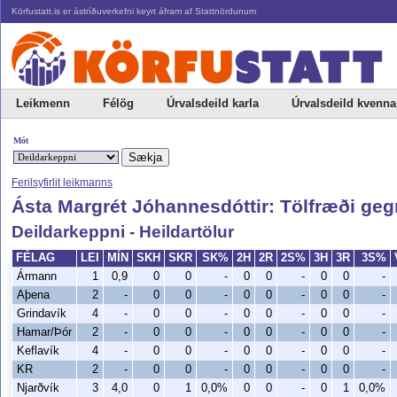
Körfustatt.is er ástríðuverkefni keyrt áfram af Stattnördunum
Leikmenn
Félög
Úrvalsdeild karla
Úrvalsdeild kvenna
Mót
Ferilsyfirlit leikmanns
Ásta Margrét Jóhannesdóttir: Tölfræði ge
Deildarkeppni - Heildartölur
FÉLAG
LEI
MÍN
SKH
SKR
SK%
2H
2R
2S%
3H
3R
3S%
Ármann
1
0,9
0
0
-
0
0
-
0
0
-
Aþena
2
-
0
0
-
0
0
-
0
0
-
Grindavík
4
-
0
0
-
0
0
-
0
0
-
Hamar/Þór
2
-
0
0
-
0
0
-
0
0
-
Keflavík
4
-
0
0
-
0
0
-
0
0
-
KR
2
-
0
0
-
0
0
-
0
0
-
Njarðvík
3
4,0
0
1
0,0%
0
0
-
0
1
0,0%