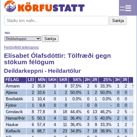
☰
Sækja
Mót
Ferilsyfirlit leikmanns
Elísabet Ólafsdóttir: Tölfræði gegn
stökum félögum
Deildarkeppni - Heildartölur
FÉLAG
LEI
MÍN
SKH
SKR
SK%
2H
2R
2S%
3H
3R
Ármann
2
35,9
3
8
37,5%
2
6
33,3%
1
2
50
Aþena
2
10,6
1
2
50,0%
1
2
50,0%
0
0
Breiðablik
1
10,4
0
1
0,0%
0
1
0,0%
0
0
Fjölnir
1
9,9
0
0
-
0
0
-
0
0
Grindavík
8
77,8
8
18
44,4%
6
13
46,2%
2
5
40
Hamar/Þór
5
50,3
4
11
36,4%
2
5
40,0%
2
6
33
Haukar
6
57,4
4
11
36,4%
3
9
33,3%
1
2
50
Keflavík
6
88,7
8
23
34,8%
7
18
38,9%
1
5
20