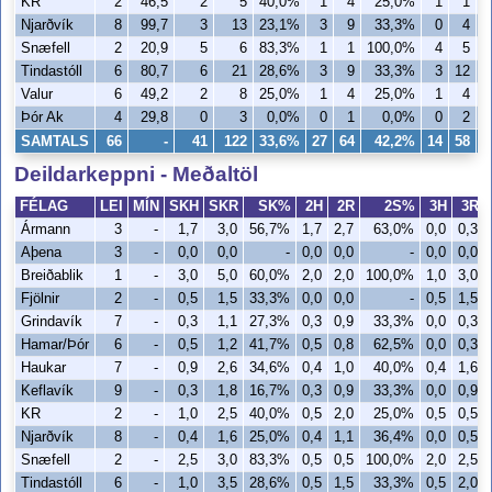
KR
2
46,5
2
5
40,0%
1
4
25,0%
1
1
1
Njarðvík
8
99,7
3
13
23,1%
3
9
33,3%
0
4
Snæfell
2
20,9
5
6
83,3%
1
1
100,0%
4
5
Tindastóll
6
80,7
6
21
28,6%
3
9
33,3%
3
12
Valur
6
49,2
2
8
25,0%
1
4
25,0%
1
4
Þór Ak
4
29,8
0
3
0,0%
0
1
0,0%
0
2
SAMTALS
66
-
41
122
33,6%
27
64
42,2%
14
58
Deildarkeppni - Meðaltöl
FÉLAG
LEI
MÍN
SKH
SKR
SK%
2H
2R
2S%
3H
3R
Ármann
3
-
1,7
3,0
56,7%
1,7
2,7
63,0%
0,0
0,3
Aþena
3
-
0,0
0,0
-
0,0
0,0
-
0,0
0,0
Breiðablik
1
-
3,0
5,0
60,0%
2,0
2,0
100,0%
1,0
3,0
Fjölnir
2
-
0,5
1,5
33,3%
0,0
0,0
-
0,5
1,5
Grindavík
7
-
0,3
1,1
27,3%
0,3
0,9
33,3%
0,0
0,3
Hamar/Þór
6
-
0,5
1,2
41,7%
0,5
0,8
62,5%
0,0
0,3
Haukar
7
-
0,9
2,6
34,6%
0,4
1,0
40,0%
0,4
1,6
Keflavík
9
-
0,3
1,8
16,7%
0,3
0,9
33,3%
0,0
0,9
KR
2
-
1,0
2,5
40,0%
0,5
2,0
25,0%
0,5
0,5
Njarðvík
8
-
0,4
1,6
25,0%
0,4
1,1
36,4%
0,0
0,5
Snæfell
2
-
2,5
3,0
83,3%
0,5
0,5
100,0%
2,0
2,5
Tindastóll
6
-
1,0
3,5
28,6%
0,5
1,5
33,3%
0,5
2,0