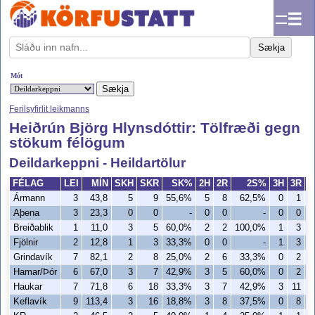
☰
Sækja
Mót
Ferilsyfirlit leikmanns
Heiðrún Björg Hlynsdóttir: Tölfræði gegn
stökum félögum
Deildarkeppni - Heildartölur
FÉLAG
LEI
MÍN
SKH
SKR
SK%
2H
2R
2S%
3H
3R
Ármann
3
43,8
5
9
55,6%
5
8
62,5%
0
1
Aþena
3
23,3
0
0
-
0
0
-
0
0
Breiðablik
1
11,0
3
5
60,0%
2
2
100,0%
1
3
Fjölnir
2
12,8
1
3
33,3%
0
0
-
1
3
Grindavík
7
82,1
2
8
25,0%
2
6
33,3%
0
2
Hamar/Þór
6
67,0
3
7
42,9%
3
5
60,0%
0
2
Haukar
7
71,8
6
18
33,3%
3
7
42,9%
3
11
Keflavík
9
113,4
3
16
18,8%
3
8
37,5%
0
8