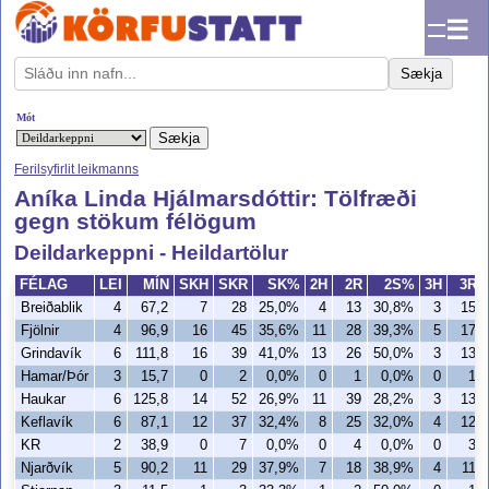
☰
Sækja
Mót
Ferilsyfirlit leikmanns
Aníka Linda Hjálmarsdóttir: Tölfræði
gegn stökum félögum
Deildarkeppni - Heildartölur
FÉLAG
LEI
MÍN
SKH
SKR
SK%
2H
2R
2S%
3H
3R
Breiðablik
4
67,2
7
28
25,0%
4
13
30,8%
3
15
Fjölnir
4
96,9
16
45
35,6%
11
28
39,3%
5
17
Grindavík
6
111,8
16
39
41,0%
13
26
50,0%
3
13
Hamar/Þór
3
15,7
0
2
0,0%
0
1
0,0%
0
1
Haukar
6
125,8
14
52
26,9%
11
39
28,2%
3
13
Keflavík
6
87,1
12
37
32,4%
8
25
32,0%
4
12
KR
2
38,9
0
7
0,0%
0
4
0,0%
0
3
Njarðvík
5
90,2
11
29
37,9%
7
18
38,9%
4
11