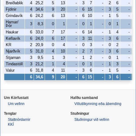
Breiðablik
4
25,2
5
13
-
3
7
-
2
6
-
Fjölnir
4
34,6
9
20
-
6
15
-
3
5
-
Grindavík
6
24,2
6
13
-
6
10
-
1
5
-
Hamar/
3
8,3
0
1
-
0
1
-
0
1
-
Þór
Haukar
6
33,0
7
17
-
6
14
-
1
4
-
Keflavík
6
24,0
6
17
-
3
11
-
3
6
-
KR
2
20,9
0
4
-
0
3
-
0
2
-
Njarðvík
5
31,0
4
10
-
2
7
-
3
6
-
Stjarnan
3
9,5
1
3
-
1
2
-
0
1
-
Tindastóll
3
21,2
1
4
-
0
1
-
1
3
-
Valur
6
31,8
4
11
-
3
6
-
1
5
-
6
34,6
9
20
-
6
15
-
3
6
-
Um Körfustatt
Hafðu samband
Um vefinn
Villutilkynning eða ábending
Tenglar
Stuðningur
Stattnördarnir
Stuðningur við vefinn
KKÍ