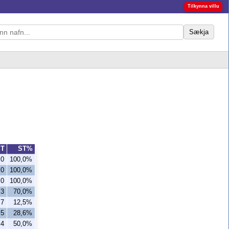
Tilkynna villu
Sækja
T
ST%
0
100,0%
0
100,0%
0
100,0%
3
70,0%
7
12,5%
5
28,6%
4
50,0%