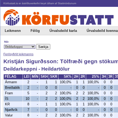
Körfustatt.is er ástríðuverkefni keyrt áfram af Stattnördunum
Leikmenn
Félög
Úrvalsdeild karla
Úrvalsdeild kvenna
Mót
Ferilsyfirlit leikmanns
Kristján Sigurðsson: Tölfræði gegn stöku
Deildarkeppni - Heildartölur
FÉLAG
LEI
MÍN
SKH
SKR
SK%
2H
2R
2S%
3H
3R
3
Ármann
2
-
1
1
100,0%
1
1
100,0%
0
0
Breiðablik
2
-
0
0
-
0
0
-
0
0
Fram
5
-
2
2
100,0%
2
2
100,0%
0
0
ÍS
10
-
2
2
100,0%
2
2
100,0%
0
0
KR
8
-
1
1
100,0%
1
1
100,0%
0
0
Njarðvík
7
-
0
0
-
0
0
-
0
0
Valur
8
-
2
2
100,0%
2
2
100,0%
0
0