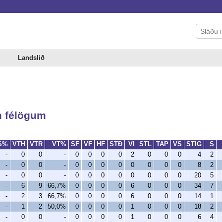
Landslið
m félögum
S%
VTH
VTR
VT%
SF
VF
HF
STÐ
VI
STL
TAP
VS
STIG
S
-
0
0
-
0
0
0
0
2
0
0
0
4
2
-
0
0
-
0
0
0
0
0
0
0
0
8
2
-
0
0
-
0
0
0
0
0
0
0
0
20
5
-
6
9
66,7%
0
0
0
0
6
0
0
0
34
7
-
2
3
66,7%
0
0
0
0
6
0
0
0
14
1
-
1
2
50,0%
0
0
0
0
1
0
0
0
18
2
-
0
0
-
0
0
0
0
1
0
0
0
6
4