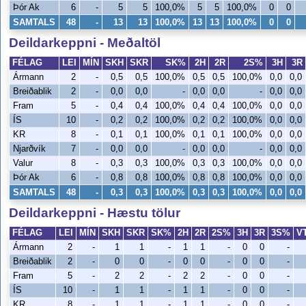
Þór Ak
6
-
5
5
100,0%
5
5
100,0%
0
0
SAMTALS
48
-
13
13
100,0%
13
13
100,0%
0
0
Deildarkeppni - Meðaltöl
FÉLAG
LEI
MÍN
SKH
SKR
SK%
2H
2R
2S%
3H
3R
Ármann
2
-
0,5
0,5
100,0%
0,5
0,5
100,0%
0,0
0,0
Breiðablik
2
-
0,0
0,0
-
0,0
0,0
-
0,0
0,0
Fram
5
-
0,4
0,4
100,0%
0,4
0,4
100,0%
0,0
0,0
ÍS
10
-
0,2
0,2
100,0%
0,2
0,2
100,0%
0,0
0,0
KR
8
-
0,1
0,1
100,0%
0,1
0,1
100,0%
0,0
0,0
Njarðvík
7
-
0,0
0,0
-
0,0
0,0
-
0,0
0,0
Valur
8
-
0,3
0,3
100,0%
0,3
0,3
100,0%
0,0
0,0
Þór Ak
6
-
0,8
0,8
100,0%
0,8
0,8
100,0%
0,0
0,0
SAMTALS
48
-
0,3
0,3
100,0%
0,3
0,3
100,0%
0,0
0,0
Deildarkeppni - Hæstu tölur
FÉLAG
LEI
MÍN
SKH
SKR
SK%
2H
2R
2S%
3H
3R
3S%
V
Ármann
2
-
1
1
-
1
1
-
0
0
-
Breiðablik
2
-
0
0
-
0
0
-
0
0
-
Fram
5
-
2
2
-
2
2
-
0
0
-
ÍS
10
-
1
1
-
1
1
-
0
0
-
KR
8
-
1
1
-
1
1
-
0
0
-