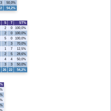
3
50,0%
22
54,2%
G
S
T
ST%
2
0
100,0%
2
0
100,0%
5
0
100,0%
7
3
70,0%
1
7
12,5%
2
5
28,6%
4
4
50,0%
3
3
50,0%
26
22
54,2%
T%
0%
0%
0%
0%
5%