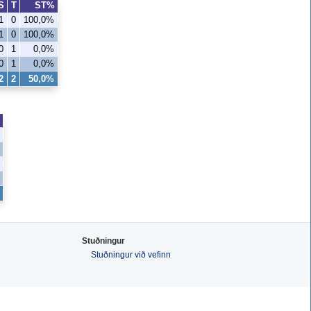
S
T
ST%
1
0
100,0%
1
0
100,0%
0
1
0,0%
0
1
0,0%
2
2
50,0%
Stuðningur
Stuðningur við vefinn