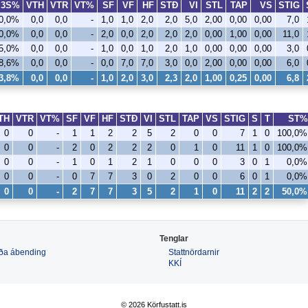
3S%
VTH
VTR
VT%
SF
VF
HF
STÐ
VI
STL
TAP
VS
STIG
0,0%
0,0
0,0
-
1,0
1,0
2,0
2,0
5,0
2,00
0,00
0,00
7,0
0,0%
0,0
0,0
-
2,0
0,0
2,0
2,0
2,0
0,00
1,00
0,00
11,0
5,0%
0,0
0,0
-
1,0
0,0
1,0
2,0
1,0
0,00
0,00
0,00
3,0
8,6%
0,0
0,0
-
0,0
7,0
7,0
3,0
0,0
2,00
0,00
0,00
6,0
3,8%
0,0
0,0
-
1,0
2,0
3,0
2,3
2,0
1,00
0,25
0,00
6,8
TH
VTR
VT%
SF
VF
HF
STÐ
VI
STL
TAP
VS
STIG
S
T
ST%
0
0
-
1
1
2
2
5
2
0
0
7
1
0
100,0%
0
0
-
2
0
2
2
2
0
1
0
11
1
0
100,0%
0
0
-
1
0
1
2
1
0
0
0
3
0
1
0,0%
0
0
-
0
7
7
3
0
2
0
0
6
0
1
0,0%
0
0
-
2
7
7
3
5
2
1
0
11
2
2
50,0%
Tenglar
 eða ábending
Stattnördarnir
KKÍ
© 2026 Körfustatt.is