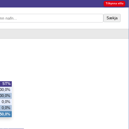
Tilkynna villu
Sækja
ST%
00,0%
00,0%
0,0%
0,0%
50,0%