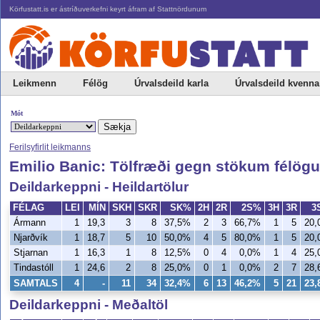
Körfustatt.is er ástríðuverkefni keyrt áfram af Stattnördunum
Leikmenn
Félög
Úrvalsdeild karla
Úrvalsdeild kvenna
Mót
Ferilsyfirlit leikmanns
Emilio Banic: Tölfræði gegn stökum félög
Deildarkeppni - Heildartölur
FÉLAG
LEI
MÍN
SKH
SKR
SK%
2H
2R
2S%
3H
3R
3
Ármann
1
19,3
3
8
37,5%
2
3
66,7%
1
5
20
Njarðvík
1
18,7
5
10
50,0%
4
5
80,0%
1
5
20
Stjarnan
1
16,3
1
8
12,5%
0
4
0,0%
1
4
25
Tindastóll
1
24,6
2
8
25,0%
0
1
0,0%
2
7
28
SAMTALS
4
-
11
34
32,4%
6
13
46,2%
5
21
23
Deildarkeppni - Meðaltöl