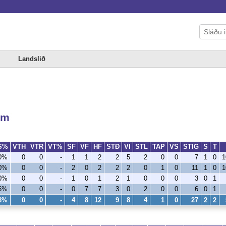
Landslið
um
S%
VTH
VTR
VT%
SF
VF
HF
STÐ
VI
STL
TAP
VS
STIG
S
T
,0%
0
0
-
1
1
2
2
5
2
0
0
7
1
0
1
,0%
0
0
-
2
0
2
2
2
0
1
0
11
1
0
1
,0%
0
0
-
1
0
1
2
1
0
0
0
3
0
1
,6%
0
0
-
0
7
7
3
0
2
0
0
6
0
1
,8%
0
0
-
4
8
12
9
8
4
1
0
27
2
2