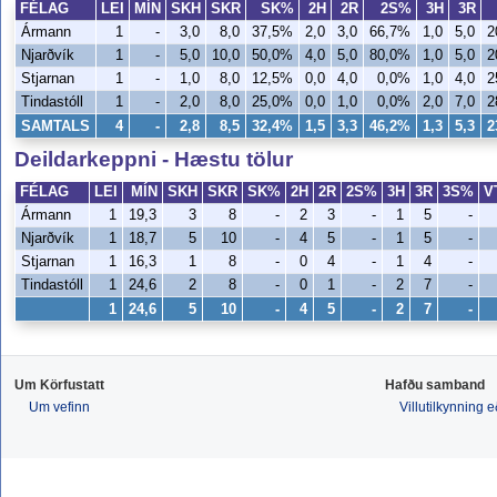
FÉLAG
LEI
MÍN
SKH
SKR
SK%
2H
2R
2S%
3H
3R
Ármann
1
-
3,0
8,0
37,5%
2,0
3,0
66,7%
1,0
5,0
2
Njarðvík
1
-
5,0
10,0
50,0%
4,0
5,0
80,0%
1,0
5,0
2
Stjarnan
1
-
1,0
8,0
12,5%
0,0
4,0
0,0%
1,0
4,0
2
Tindastóll
1
-
2,0
8,0
25,0%
0,0
1,0
0,0%
2,0
7,0
2
SAMTALS
4
-
2,8
8,5
32,4%
1,5
3,3
46,2%
1,3
5,3
2
Deildarkeppni - Hæstu tölur
FÉLAG
LEI
MÍN
SKH
SKR
SK%
2H
2R
2S%
3H
3R
3S%
V
Ármann
1
19,3
3
8
-
2
3
-
1
5
-
Njarðvík
1
18,7
5
10
-
4
5
-
1
5
-
Stjarnan
1
16,3
1
8
-
0
4
-
1
4
-
Tindastóll
1
24,6
2
8
-
0
1
-
2
7
-
1
24,6
5
10
-
4
5
-
2
7
-
Um Körfustatt
Hafðu samband
Um vefinn
Villutilkynning