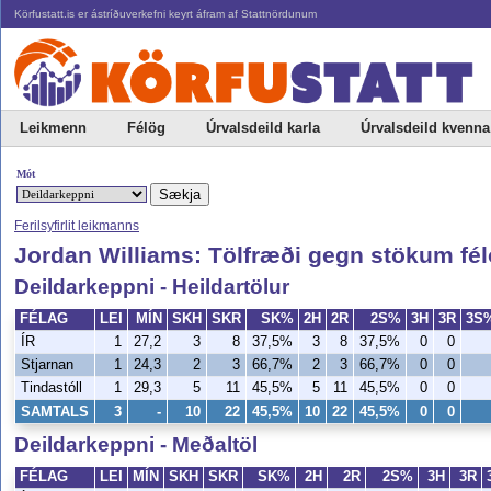
Körfustatt.is er ástríðuverkefni keyrt áfram af Stattnördunum
Leikmenn
Félög
Úrvalsdeild karla
Úrvalsdeild kvenna
Mót
Ferilsyfirlit leikmanns
Jordan Williams: Tölfræði gegn stökum f
Deildarkeppni - Heildartölur
FÉLAG
LEI
MÍN
SKH
SKR
SK%
2H
2R
2S%
3H
3R
3S
ÍR
1
27,2
3
8
37,5%
3
8
37,5%
0
0
Stjarnan
1
24,3
2
3
66,7%
2
3
66,7%
0
0
Tindastóll
1
29,3
5
11
45,5%
5
11
45,5%
0
0
SAMTALS
3
-
10
22
45,5%
10
22
45,5%
0
0
Deildarkeppni - Meðaltöl
FÉLAG
LEI
MÍN
SKH
SKR
SK%
2H
2R
2S%
3H
3R