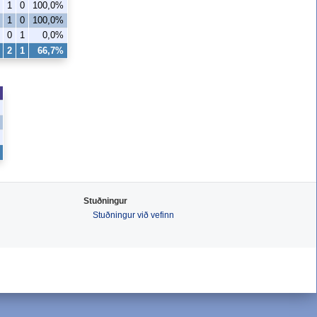
1
0
100,0%
1
0
100,0%
0
1
0,0%
2
1
66,7%
Stuðningur
Stuðningur við vefinn