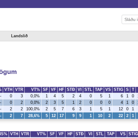
Landslið
élögum
%
VTH
VTR
VT%
SF
VF
HF
STÐ
VI
STL
TAP
VS
STIG
S
T
-
0
3
0,0%
1
4
5
2
4
0
5
1
6
1
0
-
0
2
0,0%
2
3
5
1
2
0
0
0
4
1
0
-
2
2
100,0%
2
5
7
6
3
1
5
1
12
0
1
-
2
7
28,6%
5
12
17
9
9
1
10
2
22
2
1
3S%
VTH
VTR
VT%
SF
VF
HF
STÐ
VI
STL
TAP
VS
STIG