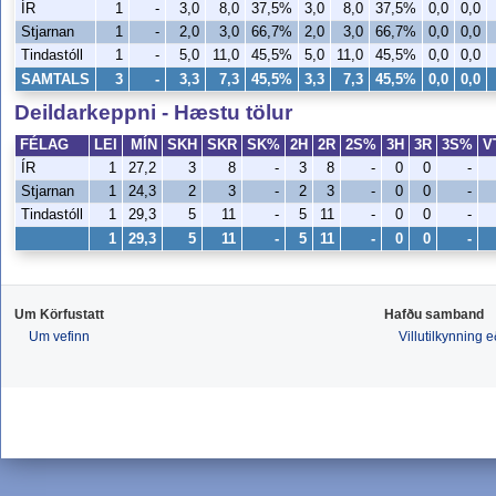
ÍR
1
-
3,0
8,0
37,5%
3,0
8,0
37,5%
0,0
0,0
Stjarnan
1
-
2,0
3,0
66,7%
2,0
3,0
66,7%
0,0
0,0
Tindastóll
1
-
5,0
11,0
45,5%
5,0
11,0
45,5%
0,0
0,0
SAMTALS
3
-
3,3
7,3
45,5%
3,3
7,3
45,5%
0,0
0,0
Deildarkeppni - Hæstu tölur
FÉLAG
LEI
MÍN
SKH
SKR
SK%
2H
2R
2S%
3H
3R
3S%
V
ÍR
1
27,2
3
8
-
3
8
-
0
0
-
Stjarnan
1
24,3
2
3
-
2
3
-
0
0
-
Tindastóll
1
29,3
5
11
-
5
11
-
0
0
-
1
29,3
5
11
-
5
11
-
0
0
-
Um Körfustatt
Hafðu samband
Um vefinn
Villutilkynning