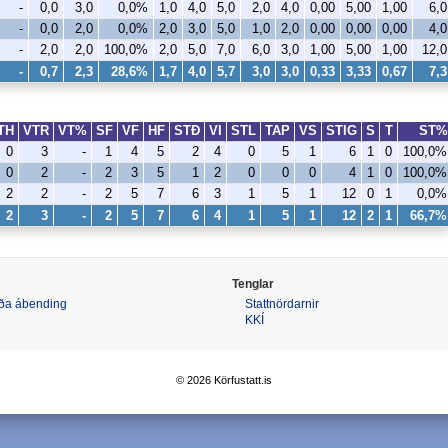
-
0,0
3,0
0,0%
1,0
4,0
5,0
2,0
4,0
0,00
5,00
1,00
6,0
-
0,0
2,0
0,0%
2,0
3,0
5,0
1,0
2,0
0,00
0,00
0,00
4,0
-
2,0
2,0
100,0%
2,0
5,0
7,0
6,0
3,0
1,00
5,00
1,00
12,0
-
0,7
2,3
28,6%
1,7
4,0
5,7
3,0
3,0
0,33
3,33
0,67
7,3
TH
VTR
VT%
SF
VF
HF
STÐ
VI
STL
TAP
VS
STIG
S
T
ST%
0
3
-
1
4
5
2
4
0
5
1
6
1
0
100,0%
0
2
-
2
3
5
1
2
0
0
0
4
1
0
100,0%
2
2
-
2
5
7
6
3
1
5
1
12
0
1
0,0%
2
3
-
2
5
7
6
4
1
5
1
12
2
1
66,7%
Tenglar
 eða ábending
Stattnördarnir
KKÍ
© 2026 Körfustatt.is