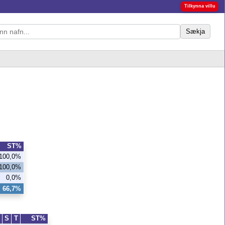
Tilkynna villu
Sækja
ST%
100,0%
100,0%
0,0%
66,7%
S
T
ST%