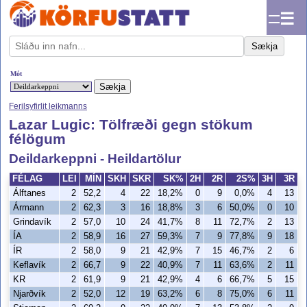
☰
Sækja
Mót
Ferilsyfirlit leikmanns
Lazar Lugic: Tölfræði gegn stökum
félögum
Deildarkeppni - Heildartölur
FÉLAG
LEI
MÍN
SKH
SKR
SK%
2H
2R
2S%
3H
3R
Álftanes
2
52,2
4
22
18,2%
0
9
0,0%
4
13
3
Ármann
2
62,3
3
16
18,8%
3
6
50,0%
0
10
Grindavík
2
57,0
10
24
41,7%
8
11
72,7%
2
13
1
ÍA
2
58,9
16
27
59,3%
7
9
77,8%
9
18
5
ÍR
2
58,0
9
21
42,9%
7
15
46,7%
2
6
3
Keflavík
2
66,7
9
22
40,9%
7
11
63,6%
2
11
1
KR
2
61,9
9
21
42,9%
4
6
66,7%
5
15
3
Njarðvík
2
52,0
12
19
63,2%
6
8
75,0%
6
11
5