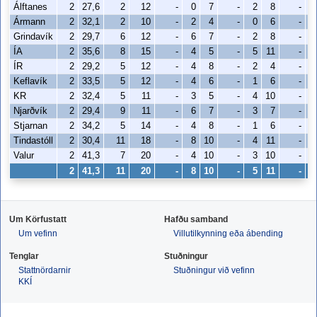
Álftanes
2
27,6
2
12
-
0
7
-
2
8
-
Ármann
2
32,1
2
10
-
2
4
-
0
6
-
Grindavík
2
29,7
6
12
-
6
7
-
2
8
-
ÍA
2
35,6
8
15
-
4
5
-
5
11
-
ÍR
2
29,2
5
12
-
4
8
-
2
4
-
Keflavík
2
33,5
5
12
-
4
6
-
1
6
-
KR
2
32,4
5
11
-
3
5
-
4
10
-
Njarðvík
2
29,4
9
11
-
6
7
-
3
7
-
Stjarnan
2
34,2
5
14
-
4
8
-
1
6
-
Tindastóll
2
30,4
11
18
-
8
10
-
4
11
-
Valur
2
41,3
7
20
-
4
10
-
3
10
-
2
41,3
11
20
-
8
10
-
5
11
-
Um Körfustatt
Hafðu samband
Um vefinn
Villutilkynning eða ábending
Tenglar
Stuðningur
Stattnördarnir
Stuðningur við vefinn
KKÍ