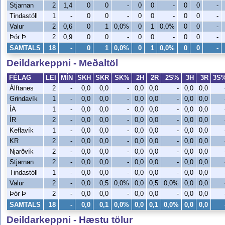
Stjarnan
2
1,4
0
0
-
0
0
-
0
0
-
Tindastóll
1
-
0
0
-
0
0
-
0
0
-
Valur
2
0,6
0
1
0,0%
0
1
0,0%
0
0
-
Þór Þ
2
0,9
0
0
-
0
0
-
0
0
-
SAMTALS
18
-
0
1
0,0%
0
1
0,0%
0
0
-
Deildarkeppni - Meðaltöl
FÉLAG
LEI
MÍN
SKH
SKR
SK%
2H
2R
2S%
3H
3R
3S
Álftanes
2
-
0,0
0,0
-
0,0
0,0
-
0,0
0,0
Grindavík
1
-
0,0
0,0
-
0,0
0,0
-
0,0
0,0
ÍA
1
-
0,0
0,0
-
0,0
0,0
-
0,0
0,0
ÍR
2
-
0,0
0,0
-
0,0
0,0
-
0,0
0,0
Keflavík
1
-
0,0
0,0
-
0,0
0,0
-
0,0
0,0
KR
2
-
0,0
0,0
-
0,0
0,0
-
0,0
0,0
Njarðvík
2
-
0,0
0,0
-
0,0
0,0
-
0,0
0,0
Stjarnan
2
-
0,0
0,0
-
0,0
0,0
-
0,0
0,0
Tindastóll
1
-
0,0
0,0
-
0,0
0,0
-
0,0
0,0
Valur
2
-
0,0
0,5
0,0%
0,0
0,5
0,0%
0,0
0,0
Þór Þ
2
-
0,0
0,0
-
0,0
0,0
-
0,0
0,0
SAMTALS
18
-
0,0
0,1
0,0%
0,0
0,1
0,0%
0,0
0,0
Deildarkeppni - Hæstu tölur