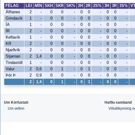
FÉLAG
LEI
MÍN
SKH
SKR
SK%
2H
2R
2S%
3H
3R
3S%
V
Álftanes
2
-
0
0
-
0
0
-
0
0
-
Grindavík
1
-
0
0
-
0
0
-
0
0
-
ÍA
1
-
0
0
-
0
0
-
0
0
-
ÍR
2
-
0
0
-
0
0
-
0
0
-
Keflavík
1
-
0
0
-
0
0
-
0
0
-
KR
2
-
0
0
-
0
0
-
0
0
-
Njarðvík
2
-
0
0
-
0
0
-
0
0
-
Stjarnan
2
1,4
0
0
-
0
0
-
0
0
-
Tindastóll
1
-
0
0
-
0
0
-
0
0
-
Valur
2
0,6
0
1
-
0
1
-
0
0
-
Þór Þ
2
0,9
0
0
-
0
0
-
0
0
-
2
1,4
0
1
-
0
1
-
0
0
-
Um Körfustatt
Hafðu samband
Um vefinn
Villutilkynning