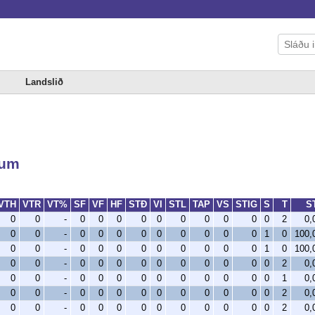
Landslið
gum
VTH
VTR
VT%
SF
VF
HF
STÐ
VI
STL
TAP
VS
STIG
S
T
S
0
0
-
0
0
0
0
0
0
0
0
0
0
2
0,
0
0
-
0
0
0
0
0
0
0
0
0
1
0
100
0
0
-
0
0
0
0
0
0
0
0
0
1
0
100
0
0
-
0
0
0
0
0
0
0
0
0
0
2
0,
0
0
-
0
0
0
0
0
0
0
0
0
0
1
0,
0
0
-
0
0
0
0
0
0
0
0
0
0
2
0,
0
0
-
0
0
0
0
0
0
0
0
0
0
2
0,