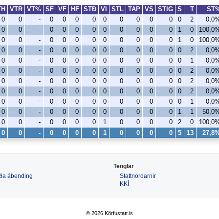
TH
VTR
VT%
SF
VF
HF
STÐ
VI
STL
TAP
VS
STIG
S
T
ST
0
0
-
0
0
0
0
0
0
0
0
0
0
2
0,0
0
0
-
0
0
0
0
0
0
0
0
0
1
0
100,0
0
0
-
0
0
0
0
0
0
0
0
0
1
0
100,0
0
0
-
0
0
0
0
0
0
0
0
0
0
2
0,0
0
0
-
0
0
0
0
0
0
0
0
0
0
1
0,0
0
0
-
0
0
0
0
0
0
0
0
0
0
2
0,0
0
0
-
0
0
0
0
0
0
0
0
0
0
2
0,0
0
0
-
0
0
0
0
0
0
0
0
0
0
2
0,0
0
0
-
0
0
0
0
0
0
0
0
0
0
1
0,0
0
0
-
0
0
0
0
0
0
0
0
0
1
1
50,0
0
0
-
0
0
0
0
1
0
0
0
0
2
0
100,0
0
0
-
0
0
0
0
1
0
0
0
0
5
13
27,8
Tenglar
 eða ábending
Stattnördarnir
KKÍ
© 2026 Körfustatt.is