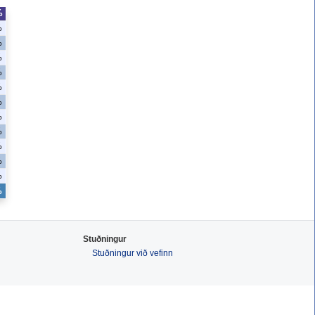
%
%
%
%
%
%
%
%
%
%
%
%
%
Stuðningur
Stuðningur við vefinn