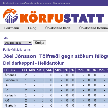
Körfustatt.is er ástríðuverkefni keyrt áfram af Stattnördunum
Leikmenn
Félög
Úrvalsdeild karla
Úrvalsdeild kvenna
Mót
Ferilsyfirlit leikmanns
Jóel Jónsson: Tölfræði gegn stökum félö
Deildarkeppni - Heildartölur
FÉLAG
LEI
MÍN
SKH
SKR
SK%
2H
2R
2S%
3H
3R
3S%
Álftanes
2
-
0
0
-
0
0
-
0
0
-
Grindavík
1
-
0
0
-
0
0
-
0
0
-
ÍA
1
-
0
0
-
0
0
-
0
0
-
ÍR
2
-
0
0
-
0
0
-
0
0
-
Keflavík
1
-
0
0
-
0
0
-
0
0
-
KR
2
-
0
0
-
0
0
-
0
0
-
Njarðvík
2
-
0
0
-
0
0
-
0
0
-