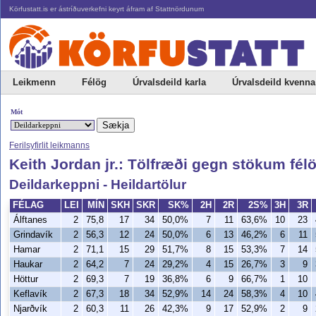
Körfustatt.is er ástríðuverkefni keyrt áfram af Stattnördunum
Leikmenn
Félög
Úrvalsdeild karla
Úrvalsdeild kvenna
Mót
Ferilsyfirlit leikmanns
Keith Jordan jr.: Tölfræði gegn stökum fé
Deildarkeppni - Heildartölur
FÉLAG
LEI
MÍN
SKH
SKR
SK%
2H
2R
2S%
3H
3R
Álftanes
2
75,8
17
34
50,0%
7
11
63,6%
10
23
Grindavík
2
56,3
12
24
50,0%
6
13
46,2%
6
11
Hamar
2
71,1
15
29
51,7%
8
15
53,3%
7
14
Haukar
2
64,2
7
24
29,2%
4
15
26,7%
3
9
Höttur
2
69,3
7
19
36,8%
6
9
66,7%
1
10
Keflavík
2
67,3
18
34
52,9%
14
24
58,3%
4
10
Njarðvík
2
60,3
11
26
42,3%
9
17
52,9%
2
9