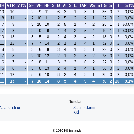
TH
VTR
VT%
SF
VF
HF
STÐ
VI
STL
TAP
VS
STIG
S
T
ST%
10
10
-
2
9
11
6
3
1
3
1
35
0
2
0,0%
8
11
-
2
10
11
2
5
2
9
1
22
0
2
0,0%
7
9
-
3
10
10
2
5
1
4
2
25
1
1
50,0%
7
8
-
2
9
9
4
4
2
5
4
19
1
1
50,0%
10
13
-
3
5
8
2
4
3
4
2
18
0
2
0,0%
11
12
-
7
7
14
2
1
1
4
1
32
0
2
0,0%
8
8
-
3
6
9
3
4
1
3
1
22
0
2
0,0%
7
8
-
2
10
12
2
1
2
3
2
28
0
2
0,0%
6
7
-
5
8
11
3
3
3
6
2
22
0
2
0,0%
6
8
-
5
8
13
2
4
1
4
1
36
0
2
0,0%
11
12
-
5
6
10
8
2
4
3
1
28
0
2
0,0%
11
13
-
7
10
14
8
5
4
9
4
36
2
20
9,1%
Tenglar
 eða ábending
Stattnördarnir
KKÍ
© 2026 Körfustatt.is