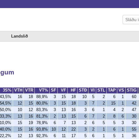
Landslið
lögum
3S%
VTH
VTR
VT%
SF
VF
HF
STÐ
VI
STL
TAP
VS
STIG
43,5%
16
18
88,9%
3
15
18
10
5
2
6
1
60
54,5%
12
15
80,0%
3
15
18
3
7
2
15
1
42
50,0%
10
12
83,3%
3
13
16
3
6
1
4
2
47
33,3%
13
16
81,3%
2
13
15
6
7
2
8
6
30
10,0%
15
19
78,9%
6
7
13
2
6
5
5
3
30
40,0%
15
16
93,8%
10
12
22
3
2
1
6
1
55
22,2%
12
13
92,3%
6
11
17
5
6
1
5
1
36