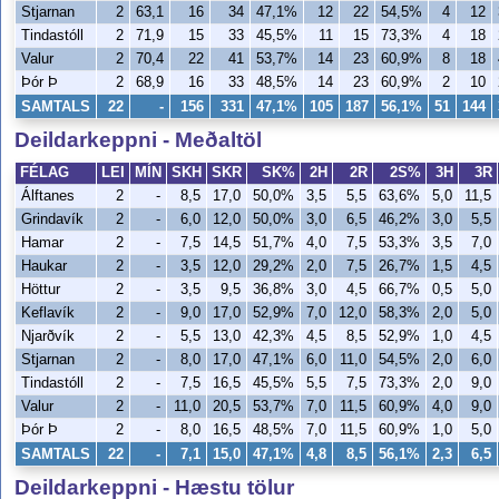
Stjarnan
2
63,1
16
34
47,1%
12
22
54,5%
4
12
Tindastóll
2
71,9
15
33
45,5%
11
15
73,3%
4
18
Valur
2
70,4
22
41
53,7%
14
23
60,9%
8
18
Þór Þ
2
68,9
16
33
48,5%
14
23
60,9%
2
10
SAMTALS
22
-
156
331
47,1%
105
187
56,1%
51
144
Deildarkeppni - Meðaltöl
FÉLAG
LEI
MÍN
SKH
SKR
SK%
2H
2R
2S%
3H
3R
Álftanes
2
-
8,5
17,0
50,0%
3,5
5,5
63,6%
5,0
11,5
Grindavík
2
-
6,0
12,0
50,0%
3,0
6,5
46,2%
3,0
5,5
Hamar
2
-
7,5
14,5
51,7%
4,0
7,5
53,3%
3,5
7,0
Haukar
2
-
3,5
12,0
29,2%
2,0
7,5
26,7%
1,5
4,5
Höttur
2
-
3,5
9,5
36,8%
3,0
4,5
66,7%
0,5
5,0
Keflavík
2
-
9,0
17,0
52,9%
7,0
12,0
58,3%
2,0
5,0
Njarðvík
2
-
5,5
13,0
42,3%
4,5
8,5
52,9%
1,0
4,5
Stjarnan
2
-
8,0
17,0
47,1%
6,0
11,0
54,5%
2,0
6,0
Tindastóll
2
-
7,5
16,5
45,5%
5,5
7,5
73,3%
2,0
9,0
Valur
2
-
11,0
20,5
53,7%
7,0
11,5
60,9%
4,0
9,0
Þór Þ
2
-
8,0
16,5
48,5%
7,0
11,5
60,9%
1,0
5,0
SAMTALS
22
-
7,1
15,0
47,1%
4,8
8,5
56,1%
2,3
6,5
Deildarkeppni - Hæstu tölur