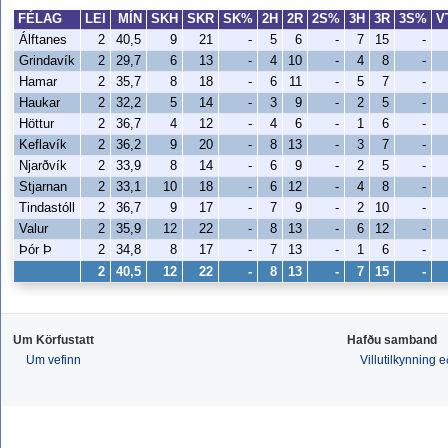
FÉLAG
LEI
MÍN
SKH
SKR
SK%
2H
2R
2S%
3H
3R
3S%
V
Álftanes
2
40,5
9
21
-
5
6
-
7
15
-
Grindavík
2
29,7
6
13
-
4
10
-
4
8
-
Hamar
2
35,7
8
18
-
6
11
-
5
7
-
Haukar
2
32,2
5
14
-
3
9
-
2
5
-
Höttur
2
36,7
4
12
-
4
6
-
1
6
-
Keflavík
2
36,2
9
20
-
8
13
-
3
7
-
Njarðvík
2
33,9
8
14
-
6
9
-
2
5
-
Stjarnan
2
33,1
10
18
-
6
12
-
4
8
-
Tindastóll
2
36,7
9
17
-
7
9
-
2
10
-
Valur
2
35,9
12
22
-
8
13
-
6
12
-
Þór Þ
2
34,8
8
17
-
7
13
-
1
6
-
2
40,5
12
22
-
8
13
-
7
15
-
Um Körfustatt
Hafðu samband
Um vefinn
Villutilkynning