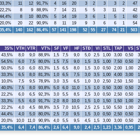
33,3%
11
12
91,7%
4
16
20
3
2
3
3
2
47
22,2%
8
9
88,9%
7
14
21
5
5
3
11
2
42
44,4%
8
10
80,0%
5
14
19
3
6
1
5
1
60
20,0%
20
22
90,9%
8
11
19
9
3
6
6
1
54
35,4%
140
162
86,4%
57
141
198
52
55
27
74
21
503
3S%
VTH
VTR
VT%
SF
VF
HF
STÐ
VI
STL
TAP
VS
S
43,5%
8,0
9,0
88,9%
1,5
7,5
9,0
5,0
2,5
1,00
3,00
0,50
3
54,5%
6,0
7,5
80,0%
1,5
7,5
9,0
1,5
3,5
1,00
7,50
0,50
2
50,0%
5,0
6,0
83,3%
1,5
6,5
8,0
1,5
3,0
0,50
2,00
1,00
2
33,3%
6,5
8,0
81,3%
1,0
6,5
7,5
3,0
3,5
1,00
4,00
3,00
1
10,0%
7,5
9,5
78,9%
3,0
3,5
6,5
1,0
3,0
2,50
2,50
1,50
1
40,0%
7,5
8,0
93,8%
5,0
6,0
11,0
1,5
1,0
0,50
3,00
0,50
2
22,2%
6,0
6,5
92,3%
3,0
5,5
8,5
2,5
3,0
0,50
2,50
0,50
1
33,3%
5,5
6,0
91,7%
2,0
8,0
10,0
1,5
1,0
1,50
1,50
1,00
2
22,2%
4,0
4,5
88,9%
3,5
7,0
10,5
2,5
2,5
1,50
5,50
1,00
2
44,4%
4,0
5,0
80,0%
2,5
7,0
9,5
1,5
3,0
0,50
2,50
0,50
3
20,0%
10,0
11,0
90,9%
4,0
5,5
9,5
4,5
1,5
3,00
3,00
0,50
2
35,4%
6,4
7,4
86,4%
2,6
6,4
9,0
2,4
2,5
1,23
3,36
0,95
2