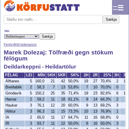
☰
Sækja
Mót
Ferilsyfirlit leikmanns
Marek Dolezaj: Tölfræði gegn stökum
félögum
Deildarkeppni - Heildartölur
FÉLAG
LEI
MÍN
SKH
SKR
SK%
2H
2R
2S%
3H
3R
Álftanes
5
160,0
21
42
50,0%
19
27
70,4%
2
15
Breiðablik
2
58,3
7
13
53,8%
7
10
70,0%
0
3
Grindavík
5
150,2
25
35
71,4%
19
23
82,6%
6
12
Hamar
2
59,2
11
18
61,1%
9
14
64,3%
2
4
Haukar
3
76,1
12
20
60,0%
9
13
69,2%
3
7
Höttur
3
86,3
11
15
73,3%
10
13
76,9%
1
2
ÍA
2
65,0
11
17
64,7%
11
16
68,8%
0
1
ÍR
3
83,7
11
22
50,0%
8
16
50,0%
3
6