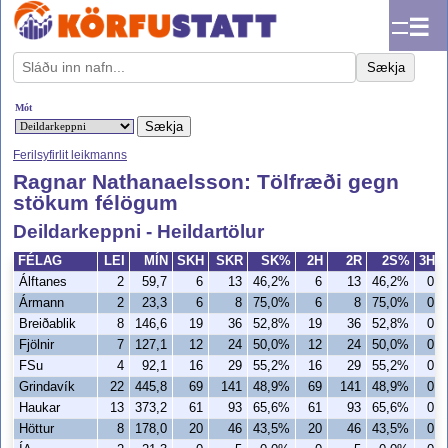
☰
Sækja
Mót
Ferilsyfirlit leikmanns
Ragnar Nathanaelsson: Tölfræði gegn
stökum félögum
Deildarkeppni - Heildartölur
FÉLAG
LEI
MÍN
SKH
SKR
SK%
2H
2R
2S%
3H
Álftanes
2
59,7
6
13
46,2%
6
13
46,2%
0
Ármann
2
23,3
6
8
75,0%
6
8
75,0%
0
Breiðablik
8
146,6
19
36
52,8%
19
36
52,8%
0
Fjölnir
7
127,1
12
24
50,0%
12
24
50,0%
0
FSu
4
92,1
16
29
55,2%
16
29
55,2%
0
Grindavík
22
445,8
69
141
48,9%
69
141
48,9%
0
Haukar
13
373,2
61
93
65,6%
61
93
65,6%
0
Höttur
8
178,0
20
46
43,5%
20
46
43,5%
0