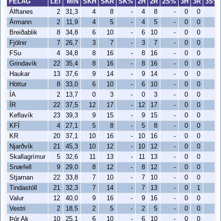
FÉLAG
LEI
MÍN
SKH
SKR
SK%
2H
2R
2S%
3H
3R
3S%
Álftanes
2
31,3
4
8
-
4
8
-
0
0
-
Ármann
2
11,9
4
5
-
4
5
-
0
0
-
Breiðablik
8
34,8
6
10
-
6
10
-
0
0
-
Fjölnir
7
26,7
3
7
-
3
7
-
0
0
-
FSu
4
34,8
8
16
-
8
16
-
0
0
-
Grindavík
22
35,4
8
16
-
8
16
-
0
0
-
Haukar
13
37,6
9
14
-
9
14
-
0
0
-
Höttur
8
33,0
6
10
-
6
10
-
0
0
-
ÍA
2
13,7
0
3
-
0
3
-
0
0
-
ÍR
22
37,5
12
17
-
12
17
-
0
0
-
Keflavík
23
39,3
9
15
-
9
15
-
0
0
-
KFÍ
4
27,1
5
8
-
5
8
-
0
0
-
KR
20
37,1
10
16
-
10
16
-
0
0
-
Njarðvík
21
45,3
10
12
-
10
12
-
0
0
-
Skallagrímur
5
32,6
11
13
-
11
13
-
0
0
-
Snæfell
9
29,0
8
12
-
8
12
-
0
0
-
Stjarnan
22
33,8
7
10
-
7
10
-
0
0
-
Tindastóll
21
32,3
7
14
-
7
13
-
0
1
-
Valur
12
40,0
9
16
-
9
16
-
0
0
-
Vestri
2
18,5
2
5
-
2
5
-
0
0
-
Þór Ak
10
25,1
6
10
-
6
10
-
0
0
-