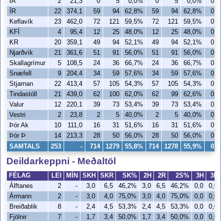
ÍA
2
21,3
0
5
0,0%
0
5
0,0%
0
ÍR
22
374,1
59
94
62,8%
59
94
62,8%
0
Keflavík
23
462,0
72
121
59,5%
72
121
59,5%
0
KFÍ
4
95,4
12
25
48,0%
12
25
48,0%
0
KR
20
359,1
49
94
52,1%
49
94
52,1%
0
Njarðvík
21
361,6
51
91
56,0%
51
91
56,0%
0
Skallagrímur
5
108,5
24
36
66,7%
24
36
66,7%
0
Snæfell
9
204,4
34
59
57,6%
34
59
57,6%
0
Stjarnan
22
413,4
57
105
54,3%
57
105
54,3%
0
Tindastóll
21
439,0
62
100
62,0%
62
99
62,6%
0
Valur
12
220,1
39
73
53,4%
39
73
53,4%
0
Vestri
2
23,8
2
5
40,0%
2
5
40,0%
0
Þór Ak
10
111,0
16
31
51,6%
16
31
51,6%
0
Þór Þ
14
213,3
28
50
56,0%
28
50
56,0%
0
SAMTALS
253
-
714
1279
55,8%
714
1278
55,9%
0
Deildarkeppni - Meðaltöl
FÉLAG
LEI
MÍN
SKH
SKR
SK%
2H
2R
2S%
3H
3R
Álftanes
2
-
3,0
6,5
46,2%
3,0
6,5
46,2%
0,0
0,0
Ármann
2
-
3,0
4,0
75,0%
3,0
4,0
75,0%
0,0
0,0
Breiðablik
8
-
2,4
4,5
53,3%
2,4
4,5
53,3%
0,0
0,0
Fjölnir
7
-
1,7
3,4
50,0%
1,7
3,4
50,0%
0,0
0,0