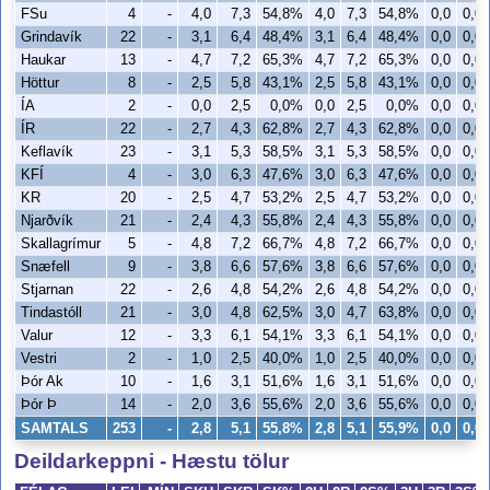
FSu
4
-
4,0
7,3
54,8%
4,0
7,3
54,8%
0,0
0,0
Grindavík
22
-
3,1
6,4
48,4%
3,1
6,4
48,4%
0,0
0,0
Haukar
13
-
4,7
7,2
65,3%
4,7
7,2
65,3%
0,0
0,0
Höttur
8
-
2,5
5,8
43,1%
2,5
5,8
43,1%
0,0
0,0
ÍA
2
-
0,0
2,5
0,0%
0,0
2,5
0,0%
0,0
0,0
ÍR
22
-
2,7
4,3
62,8%
2,7
4,3
62,8%
0,0
0,0
Keflavík
23
-
3,1
5,3
58,5%
3,1
5,3
58,5%
0,0
0,0
KFÍ
4
-
3,0
6,3
47,6%
3,0
6,3
47,6%
0,0
0,0
KR
20
-
2,5
4,7
53,2%
2,5
4,7
53,2%
0,0
0,0
Njarðvík
21
-
2,4
4,3
55,8%
2,4
4,3
55,8%
0,0
0,0
Skallagrímur
5
-
4,8
7,2
66,7%
4,8
7,2
66,7%
0,0
0,0
Snæfell
9
-
3,8
6,6
57,6%
3,8
6,6
57,6%
0,0
0,0
Stjarnan
22
-
2,6
4,8
54,2%
2,6
4,8
54,2%
0,0
0,0
Tindastóll
21
-
3,0
4,8
62,5%
3,0
4,7
63,8%
0,0
0,0
Valur
12
-
3,3
6,1
54,1%
3,3
6,1
54,1%
0,0
0,0
Vestri
2
-
1,0
2,5
40,0%
1,0
2,5
40,0%
0,0
0,0
Þór Ak
10
-
1,6
3,1
51,6%
1,6
3,1
51,6%
0,0
0,0
Þór Þ
14
-
2,0
3,6
55,6%
2,0
3,6
55,6%
0,0
0,0
SAMTALS
253
-
2,8
5,1
55,8%
2,8
5,1
55,9%
0,0
0,0
Deildarkeppni - Hæstu tölur