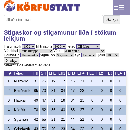
☰
Sækja
Stigaskor og stigamunur liða í stökum
leikjum
Frá tímabili
Til tímabils
Félag
Mótshluti
Völlur
Heima/Úti
Sigur/Tap
Kyn
Fjöldi
Sækja
Smelltu á dálkhaus til að raða.
#
Félag
FH
SH
LH1
LH2
LH3
LH4
FL1
FL2
FL3
FL4
FH
1.
Njarðvík
31
76
19
12
45
31
0
0
0
0
2.
Breiðablik
65
70
31
34
47
23
0
0
0
0
+
3.
Haukar
49
47
31
18
34
13
0
0
0
0
+
4.
Þór Ak
78
62
35
43
35
27
0
0
0
0
+
5.
Stjarnan
42
65
21
21
44
21
0
0
0
0
6.
Grindavík
43
56
20
23
34
22
0
0
0
0