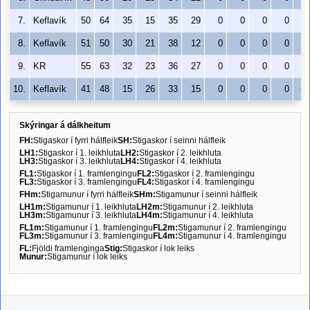
7.
Keflavík
50
64
35
15
35
29
0
0
0
0
8.
Keflavík
51
50
30
21
38
12
0
0
0
0
9.
KR
55
63
32
23
36
27
0
0
0
0
+
10.
Keflavík
41
48
15
26
33
15
0
0
0
0
+
Skýringar á dálkheitum
FH:
Stigaskor í fyrri hálfleik
SH:
Stigaskor í seinni hálfleik
LH1:
Stigaskor í 1. leikhluta
LH2:
Stigaskor í 2. leikhluta
LH3:
Stigaskor í 3. leikhluta
LH4:
Stigaskor í 4. leikhluta
FL1:
Stigaskor í 1. framlengingu
FL2:
Stigaskor í 2. framlengingu
FL3:
Stigaskor í 3. framlengingu
FL4:
Stigaskor í 4. framlengingu
FHm:
Stigamunur í fyrri hálfleik
SHm:
Stigamunur í seinni hálfleik
LH1m:
Stigamunur í 1. leikhluta
LH2m:
Stigamunur í 2. leikhluta
LH3m:
Stigamunur í 3. leikhluta
LH4m:
Stigamunur í 4. leikhluta
FL1m:
Stigamunur í 1. framlengingu
FL2m:
Stigamunur í 2. framlengingu
FL3m:
Stigamunur í 3. framlengingu
FL4m:
Stigamunur í 4. framlengingu
FL:
Fjöldi framlenginga
Stig:
Stigaskor í lok leiks
Munur:
Stigamunur í lok leiks