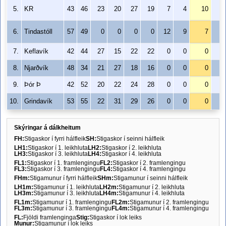
5.
KR
43
46
23
20
27
19
7
4
10
0
6.
Tindastóll
57
49
0
0
0
0
12
9
7
0
7.
Keflavík
42
44
27
15
22
22
0
0
0
0
8.
Njarðvík
48
34
21
27
18
16
0
0
0
0
9.
Þór Þ
42
52
20
22
24
28
0
0
0
0
10.
Grindavík
53
55
22
31
29
26
0
0
0
0
Skýringar á dálkheitum
FH:
Stigaskor í fyrri hálfleik
SH:
Stigaskor í seinni hálfleik
LH1:
Stigaskor í 1. leikhluta
LH2:
Stigaskor í 2. leikhluta
LH3:
Stigaskor í 3. leikhluta
LH4:
Stigaskor í 4. leikhluta
FL1:
Stigaskor í 1. framlengingu
FL2:
Stigaskor í 2. framlengingu
FL3:
Stigaskor í 3. framlengingu
FL4:
Stigaskor í 4. framlengingu
FHm:
Stigamunur í fyrri hálfleik
SHm:
Stigamunur í seinni hálfleik
LH1m:
Stigamunur í 1. leikhluta
LH2m:
Stigamunur í 2. leikhluta
LH3m:
Stigamunur í 3. leikhluta
LH4m:
Stigamunur í 4. leikhluta
FL1m:
Stigamunur í 1. framlengingu
FL2m:
Stigamunur í 2. framlengingu
FL3m:
Stigamunur í 3. framlengingu
FL4m:
Stigamunur í 4. framlengingu
FL:
Fjöldi framlenginga
Stig:
Stigaskor í lok leiks
Munur:
Stigamunur í lok leiks