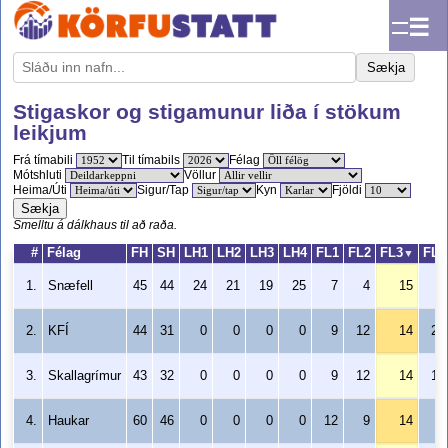
☰
Sækja
Stigaskor og stigamunur liða í stökum
leikjum
Frá tímabili
Til tímabils
Félag
Mótshluti
Völlur
Heima/Úti
Sigur/Tap
Kyn
Fjöldi
Sækja
Smelltu á dálkhaus til að raða.
#
Félag
FH
SH
LH1
LH2
LH3
LH4
FL1
FL2
FL3
FL4
▼
1.
Snæfell
45
44
24
21
19
25
7
4
15
0
2.
KFÍ
44
31
0
0
0
0
9
12
14
22
3.
Skallagrímur
43
32
0
0
0
0
9
12
14
19
4.
Haukar
60
46
0
0
0
0
12
9
14
0