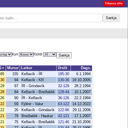
Tilkynna villu
Sækja
Kyn
Fjöldi
Sækja
G
Munur
Leikur
Úrslit
Dags.
▼
185
155
Keflavík - ÍR
185-30
6.1.1994
130
94
Keflavík - KR
130-36
19.10.2005
129
97
ÍR - Grindavík
32-129
28.2.1994
128
84
Keflavík - Breiðablik
128-44
10.1.2007
126
90
ÍR - Keflavík
36-126
22.2.1994
122
59
Fjölnir - Valur
63-122
14.12.2022
122
26
Keflavík - Grindavík
122-96
29.11.2006
121
79
Breiðablik - Haukar
42-121
17.1.2007
121
75
Keflavík - Breiðablik
121-46
21.10.2006
121
77
Keflavík - ÍS
121-44
25.11.1995