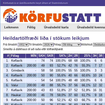
Körfustatt.is er ástríðuverkefni keyrt áfram af Stattnördunum
Leikmenn
Félög
Úrvalsdeild karla
Úrvalsdeild kvenna
Heildartölfræði liða í stökum leikjum
Frá tímabili
Til tímabils
Félag
Mótshluti
Smelltu á dálkhaus til að raða eftir tölfræðiþætti.
#
Félag
MÍN
SKH
SKR
SK%
2H
2R
2S%
3H
3R
1.
Keflavík
-
74
74
100,0%
68
68
100,0%
6
6
2.
Keflavík
200:00
49
93
52,7%
42
76
55,3%
7
17
3.
Grindavík
-
58
58
100,0%
55
55
100,0%
3
3
4.
Keflavík
200:00
50
90
55,6%
40
66
60,6%
10
24
5.
Keflavík
-
54
54
100,0%
48
48
100,0%
6
6
6.
Valur
200:00
49
88
55,7%
37
56
66,1%
12
32
7.
Keflavík
200:00
43
83
51,8%
27
52
51,9%
16
31
8.
Haukar
200:00
46
78
59,0%
37
60
61,7%
9
18
9.
Keflavík
200:00
50
96
52,1%
42
63
66,7%
8
33
10.
Keflavík
-
44
76
57,9%
35
60
58,3%
9
16