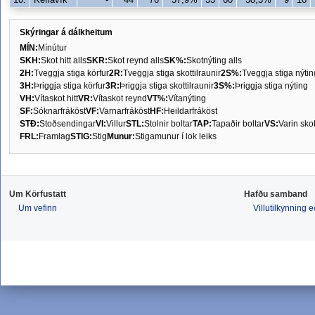
Skýringar á dálkheitum
MÍN:
Mínútur
SKH:
Skot hitt alls
SKR:
Skot reynd alls
SK%:
Skotnýting alls
2H:
Tveggja stiga körfur
2R:
Tveggja stiga skottilraunir
2S%:
Tveggja stiga nýtin
3H:
Þriggja stiga körfur
3R:
Þriggja stiga skottilraunir
3S%:
Þriggja stiga nýting
VH:
Vítaskot hitt
VR:
Vítaskot reynd
VT%:
Vítanýting
SF:
Sóknarfráköst
VF:
Varnarfráköst
HF:
Heildarfráköst
STÐ:
Stoðsendingar
VI:
Villur
STL:
Stolnir boltar
TAP:
Tapaðir boltar
VS:
Varin sko
FRL:
Framlag
STIG:
Stig
Munur:
Stigamunur í lok leiks
Um Körfustatt
Hafðu samband
Um vefinn
Villutilkynning