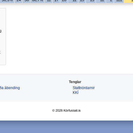
g
t
Tenglar
 eða ábending
Stattnördarnir
KKÍ
© 2026 Körfustatt.is