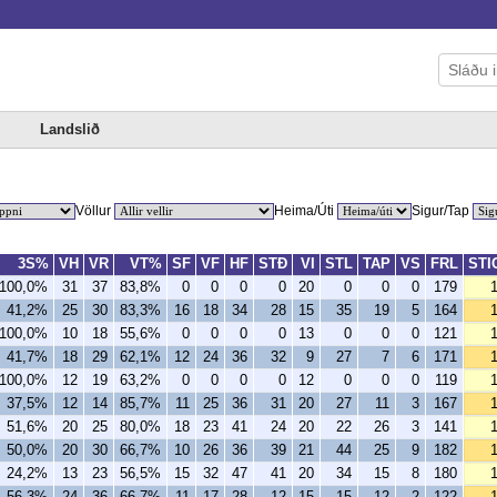
Landslið
Völlur
Heima/Úti
Sigur/Tap
3S%
VH
VR
VT%
SF
VF
HF
STÐ
VI
STL
TAP
VS
FRL
STI
100,0%
31
37
83,8%
0
0
0
0
20
0
0
0
179
41,2%
25
30
83,3%
16
18
34
28
15
35
19
5
164
100,0%
10
18
55,6%
0
0
0
0
13
0
0
0
121
41,7%
18
29
62,1%
12
24
36
32
9
27
7
6
171
100,0%
12
19
63,2%
0
0
0
0
12
0
0
0
119
37,5%
12
14
85,7%
11
25
36
31
20
27
11
3
167
51,6%
20
25
80,0%
18
23
41
24
20
22
26
3
141
50,0%
20
30
66,7%
10
26
36
39
21
44
25
9
182
24,2%
13
23
56,5%
15
32
47
41
20
34
15
8
180
56,3%
24
36
66,7%
11
17
28
12
15
15
12
2
122