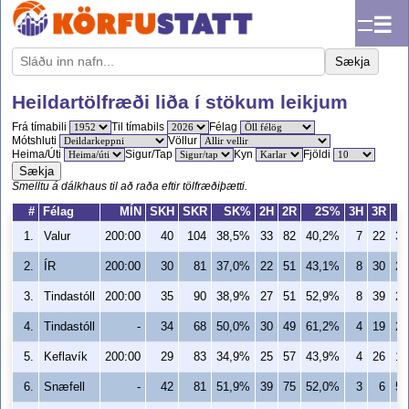
☰
Sækja
Heildartölfræði liða í stökum leikjum
Frá tímabili
Til tímabils
Félag
Mótshluti
Völlur
Heima/Úti
Sigur/Tap
Kyn
Fjöldi
Sækja
Smelltu á dálkhaus til að raða eftir tölfræðiþætti.
#
Félag
MÍN
SKH
SKR
SK%
2H
2R
2S%
3H
3R
1.
Valur
200:00
40
104
38,5%
33
82
40,2%
7
22
31
2.
ÍR
200:00
30
81
37,0%
22
51
43,1%
8
30
26
3.
Tindastóll
200:00
35
90
38,9%
27
51
52,9%
8
39
20
4.
Tindastóll
-
34
68
50,0%
30
49
61,2%
4
19
21
5.
Keflavík
200:00
29
83
34,9%
25
57
43,9%
4
26
15
6.
Snæfell
-
42
81
51,9%
39
75
52,0%
3
6
50