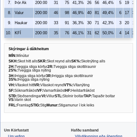
7.
Þór Ak
200:00
31
75
41,3%
26
56
46,4%
5
19
26
8.
Valur
200:00
46
98
46,9%
40
81
49,4%
6
17
35
9.
Haukar
200:00
33
91
36,3%
30
71
42,3%
3
20
15
10.
KFÍ
200:00
35
76
46,1%
31
62
50,0%
4
14
28
Skýringar á dálkheitum
MÍN:
Mínútur
SKH:
Skot hitt alls
SKR:
Skot reynd alls
SK%:
Skotnýting alls
2H:
Tveggja stiga körfur
2R:
Tveggja stiga skottilraunir
2S%:
Tveggja stiga nýting
3H:
Þriggja stiga körfur
3R:
Þriggja stiga skottilraunir
3S%:
Þriggja stiga nýting
VH:
Vítaskot hitt
VR:
Vítaskot reynd
VT%:
Vítanýting
SF:
Sóknarfráköst
VF:
Varnarfráköst
HF:
Heildarfráköst
STÐ:
Stoðsendingar
VI:
Villur
STL:
Stolnir boltar
TAP:
Tapaðir boltar
VS:
Varin skot
FRL:
Framlag
STIG:
Stig
Munur:
Stigamunur í lok leiks
Um Körfustatt
Hafðu samband
Um vefinn
Villutilkynning eða ábending