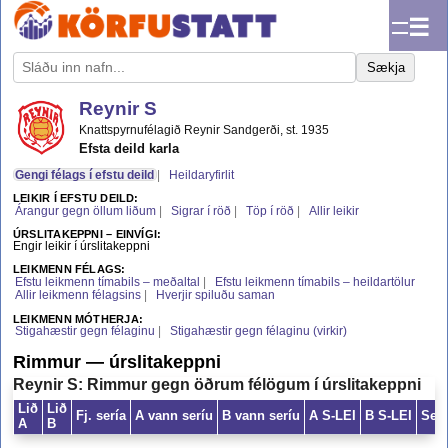
☰
Sækja
Reynir S
Knattspyrnufélagið Reynir Sandgerði, st. 1935
Efsta deild karla
Gengi félags í efstu deild
Heildaryfirlit
LEIKIR Í EFSTU DEILD:
Árangur gegn öllum liðum
Sigrar í röð
Töp í röð
Allir leikir
ÚRSLITAKEPPNI – EINVÍGI:
Engir leikir í úrslitakeppni
LEIKMENN FÉLAGS:
Efstu leikmenn tímabils – meðaltal
Efstu leikmenn tímabils – heildartölur
Allir leikmenn félagsins
Hverjir spiluðu saman
LEIKMENN MÓTHERJA:
Stigahæstir gegn félaginu
Stigahæstir gegn félaginu (virkir)
Rimmur — úrslitakeppni
Reynir S: Rimmur gegn öðrum félögum í úrslitakeppni
Lið
Lið
Fj. sería
A vann seríu
B vann seríu
A S-LEI
B S-LEI
Serí
A
B