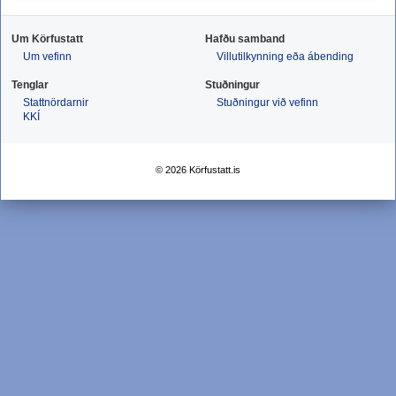
Um Körfustatt
Hafðu samband
Um vefinn
Villutilkynning eða ábending
Tenglar
Stuðningur
Stattnördarnir
Stuðningur við vefinn
KKÍ
© 2026 Körfustatt.is