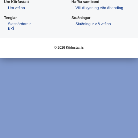
Um Körfustatt
Hafðu samband
Um vefinn
Villutilkynning eða ábending
Tenglar
Stuðningur
Stattnördarnir
Stuðningur við vefinn
KKÍ
© 2026 Körfustatt.is