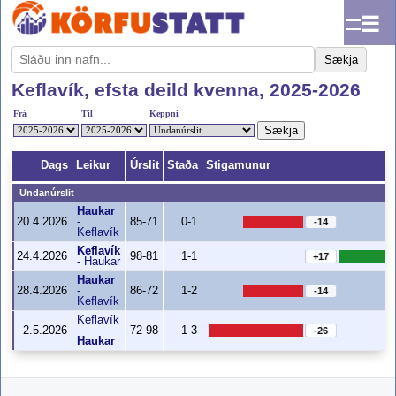
☰
Sækja
Keflavík, efsta deild kvenna, 2025-2026
Frá
Til
Keppni
Sækja
Dags
Leikur
Úrslit
Staða
Stigamunur
Undanúrslit
Haukar
20.4.2026
-
85-71
0-1
-14
Keflavík
Keflavík
24.4.2026
98-81
1-1
+17
-
Haukar
Haukar
28.4.2026
-
86-72
1-2
-14
Keflavík
Keflavík
2.5.2026
-
72-98
1-3
-26
Haukar