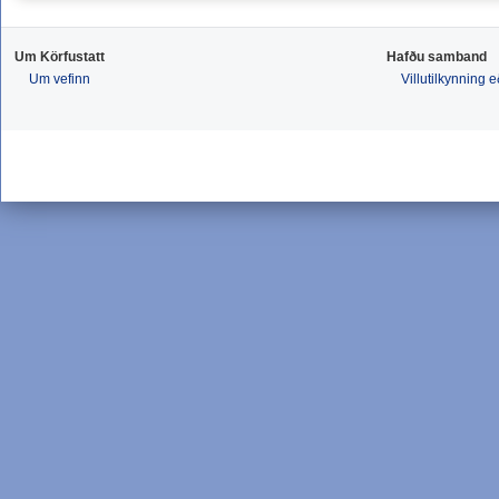
Um Körfustatt
Hafðu samband
Um vefinn
Villutilkynning