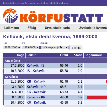
Körfustatt.is er ástríðuverkefni keyrt áfram af Stattnördunum
Leikmenn
Félög
Úrvalsdeild karla
Úrvalsdeild kvenna
Keflavík, efsta deild kvenna, 1999-2000
Frá
Til
Keppni
Sækja
Dags
Leikur
Úrslit
Staða
Stigamunur
Undanúrslit
17.3.2000
Keflavík
-
ÍS
56-46
1-0
19.3.2000
ÍS
-
Keflavík
58-78
2-0
Lokaúrslit
31.3.2000
KR
-
Keflavík
51-48
2-1
3.4.2000
Keflavík
-
KR
68-61
3-1
6.4.2000
KR
-
Keflavík
68-73
4-1
8.4.2000
Keflavík
-
KR
42-58
4-2
10.4.2000
KR
-
Keflavík
43-58
5-2