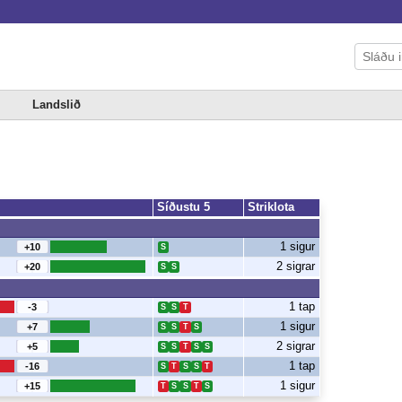
Landslið
Síðustu 5
Striklota
1 sigur
+10
S
2 sigrar
+20
S
S
1 tap
-3
S
S
T
1 sigur
+7
S
S
T
S
2 sigrar
+5
S
S
T
S
S
1 tap
-16
S
T
S
S
T
1 sigur
+15
T
S
S
T
S