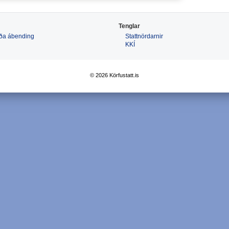
Tenglar
 eða ábending
Stattnördarnir
KKÍ
© 2026 Körfustatt.is