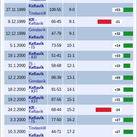
Keflavík
27.11.1999
-
108-55
8-0
+53
Tindastóll
KR
-
9.12.1999
66-45
8-1
-21
Keflavík
Grindavík
12.12.1999
-
47-79
9-1
+32
Keflavík
Keflavík
5.1.2000
73-59
10-1
+14
-
ÍS
Keflavík
19.1.2000
51-41
11-1
+10
-
KR
ÍS
-
31.1.2000
58-68
12-1
+10
Keflavík
Keflavík
12.2.2000
-
98-39
13-1
+59
Grindavík
Keflavík
18.2.2000
91-53
14-1
+38
-
KFÍ
Keflavík
19.2.2000
87-56
15-1
+31
-
KFÍ
KR
-
24.2.2000
68-44
15-2
-24
Keflavík
Keflavík
3.3.2000
77-50
16-2
+27
-
ÍS
Tindastóll
10.3.2000
-
44-71
17-2
+27
Keflavík