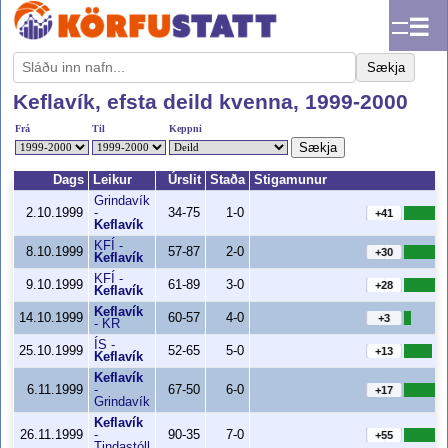
☰
Sækja
Keflavík, efsta deild kvenna, 1999-2000
Frá
Til
Keppni
Sækja
Dags
Leikur
Úrslit
Staða
Stigamunur
Grindavík
2.10.1999
-
34-75
1-0
+41
Keflavík
KFÍ
-
8.10.1999
57-87
2-0
+30
Keflavík
KFÍ
-
9.10.1999
61-89
3-0
+28
Keflavík
Keflavík
14.10.1999
60-57
4-0
+3
-
KR
ÍS
-
25.10.1999
52-65
5-0
+13
Keflavík
Keflavík
6.11.1999
-
67-50
6-0
+17
Grindavík
Keflavík
26.11.1999
-
90-35
7-0
+55
Tindastóll