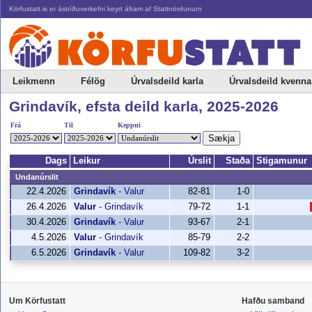
Körfustatt.is er ástríðuverkefni keyrt áfram af Stattnördunum
Leikmenn
Félög
Úrvalsdeild karla
Úrvalsdeild kvenna
Grindavík, efsta deild karla, 2025-2026
Frá
Til
Keppni
Sækja
Dags
Leikur
Úrslit
Staða
Stigamunur
Undanúrslit
22.4.2026
Grindavík
-
Valur
82-81
1-0
26.4.2026
Valur
-
Grindavík
79-72
1-1
30.4.2026
Grindavík
-
Valur
93-67
2-1
4.5.2026
Valur
-
Grindavík
85-79
2-2
6.5.2026
Grindavík
-
Valur
109-82
3-2
Um Körfustatt
Hafðu samband