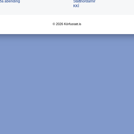
 eða ábending
Stattnördarnir
KKÍ
© 2026 Körfustatt.is