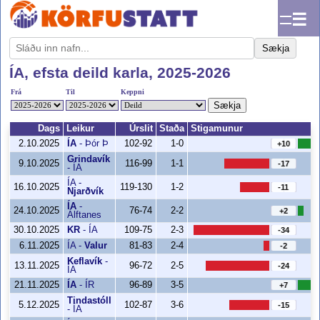
☰
Sækja
ÍA, efsta deild karla, 2025-2026
Frá
Til
Keppni
Sækja
Dags
Leikur
Úrslit
Staða
Stigamunur
2.10.2025
ÍA
-
Þór Þ
102-92
1-0
+10
Grindavík
9.10.2025
116-99
1-1
-17
-
ÍA
ÍA
-
16.10.2025
119-130
1-2
-11
Njarðvík
ÍA
-
24.10.2025
76-74
2-2
+2
Álftanes
30.10.2025
KR
-
ÍA
109-75
2-3
-34
6.11.2025
ÍA
-
Valur
81-83
2-4
-2
Keflavík
-
13.11.2025
96-72
2-5
-24
ÍA
21.11.2025
ÍA
-
ÍR
96-89
3-5
+7
Tindastóll
5.12.2025
102-87
3-6
-15
-
ÍA