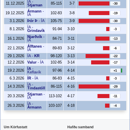
ÍA
-
11.12.2025
85-115
3-7
-30
Stjarnan
Ármann
-
19.12.2025
102-83
3-8
-19
ÍA
3.1.2026
Þór Þ
-
ÍA
105-75
3-9
-30
ÍA
-
8.1.2026
91-94
3-10
-3
Grindavík
Njarðvík
-
16.1.2026
84-71
3-11
-13
ÍA
Álftanes
-
22.1.2026
89-83
3-12
-6
ÍA
29.1.2026
ÍA
-
KR
98-120
3-13
-22
12.2.2026
Valur
-
ÍA
102-85
3-14
-17
ÍA
-
19.2.2026
97-96
4-14
+1
Keflavík
6.3.2026
ÍR
-
ÍA
86-83
4-15
-3
ÍA
-
14.3.2026
86-115
4-16
-29
Tindastóll
Stjarnan
-
20.3.2026
113-102
4-17
-11
ÍA
ÍA
-
26.3.2026
103-107
4-18
-4
Ármann
Um Körfustatt
Hafðu samband